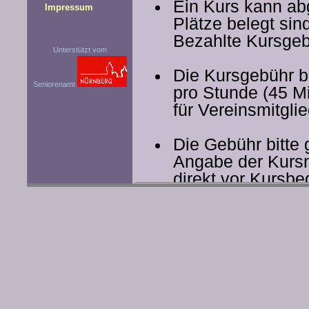
Ein Kurs kann ab
Impressum
Plätze belegt sin
Bezahlte Kursgebü
Unterstützt vom
Die Kursgebühr b
Seniorenamt
pro Stunde (45 Mi
für Vereinsmitgli
Die Gebühr bitte
Angabe der Kurs
direkt vor Kursbe
Bei Verhinderung 
rechtzeitig, damit
auf der Wartelis
können.
Zu Sonderveransta