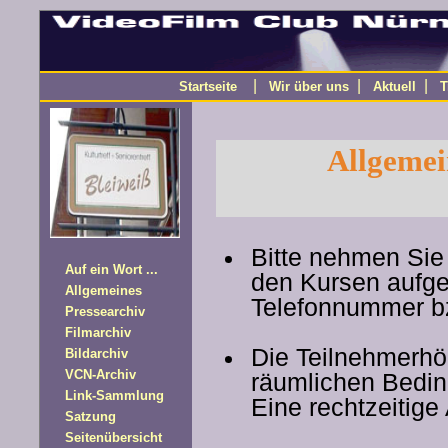
|
|
|
Startseite
Wir über uns
Aktuell
T
Allgemei
Bitte nehmen Sie
Auf ein Wort ...
den Kursen aufge
Allgemeines
Telefonnummer bz
Pressearchiv
Filmarchiv
Die Teilnehmerhöc
Bildarchiv
VCN-Archiv
räumlichen Bedin
Link-Sammlung
Eine rechtzeitige
Satzung
Seitenübersicht