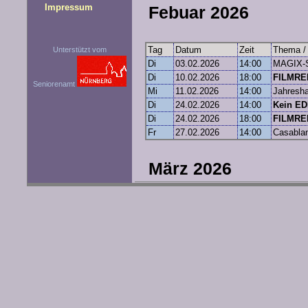
Impressum
Febuar 2026
Tag
Datum
Zeit
Thema / 
Unterstützt vom
Di
03.02.2026
14:00
MAGIX-
Di
10.02.2026
18:00
FILMREI
Seniorenamt
Mi
11.02.2026
14:00
Jahresha
Di
24.02.2026
14:00
Kein ED
Di
24.02.2026
18:00
FILMREI
Fr
27.02.2026
14:00
Casablan
März 2026
Tag
Datum
Zeit
Thema / 
Di
03.03.2026
14:00
MAGIX-
Mi
11.03.2026
14:00
Videotref
Di
17.03.2026
14:00
EDIUS-S
Fr
27.03.2026
14:00
Casablan
April 2026