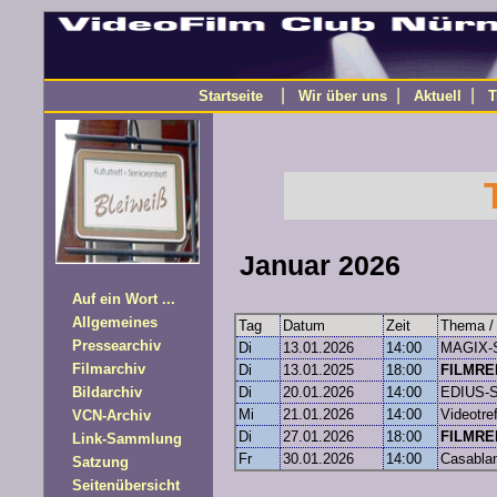
|
|
|
Startseite
Wir über uns
Aktuell
T
Januar 2026
Auf ein Wort ...
Allgemeines
Tag
Datum
Zeit
Thema / 
Pressearchiv
Di
13.01.2026
14:00
MAGIX-
Filmarchiv
Di
13.01.2025
18:00
FILMREI
Bildarchiv
Di
20.01.2026
14:00
EDIUS-S
Mi
21.01.2026
14:00
Videotref
VCN-Archiv
Di
27.01.2026
18:00
FILMREI
Link-Sammlung
Fr
30.01.2026
14:00
Casablan
Satzung
Seitenübersicht